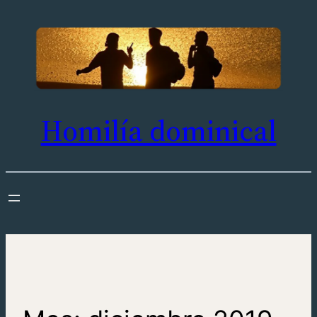
Saltar
al
contenido
Homilía dominical