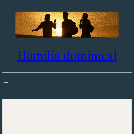
Saltar
al
contenido
Homilía dominical