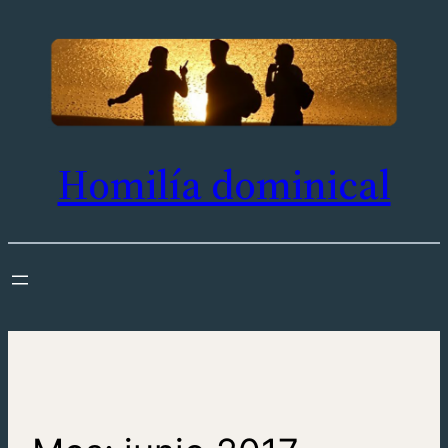
Saltar
al
contenido
Homilía dominical