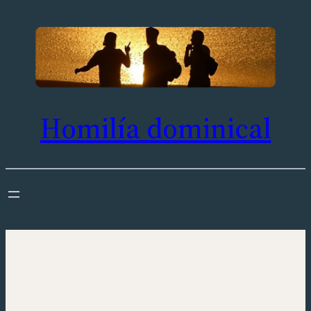
Saltar
al
contenido
Homilía dominical