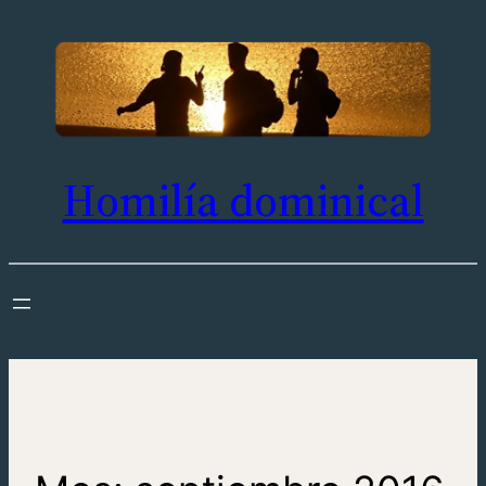
Saltar
al
contenido
Homilía dominical