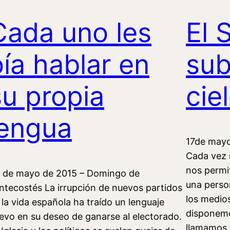
Cada uno les
El 
oía hablar en
sub
su propia
cie
lengua
17de mayo
Cada vez 
nos permi
 de mayo de 2015 – Domingo de
una perso
ntecostés La irrupción de nuevos partidos
los medio
 la vida española ha traído un lenguaje
disponemo
evo en su deseo de ganarse al electorado.
llamamos 