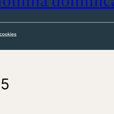
omilía dominic
 cookies
15