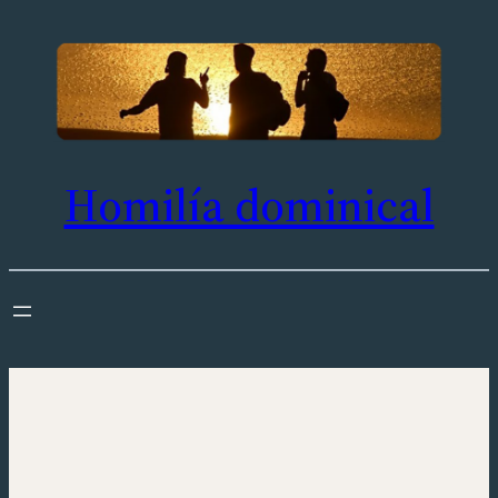
Saltar
al
contenido
Homilía dominical