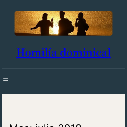
Saltar
al
contenido
Homilía dominical