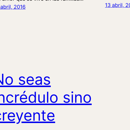
13 abril, 
 abril, 2016
No seas
incrédulo sino
creyente