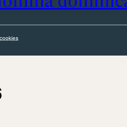
omilía dominic
 cookies
6