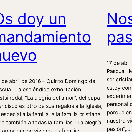
Os doy un
Nos
mandamiento
pas
nuevo
17 de abr
Pascua M
ser cristi
 de abril de 2016 – Quinto Domingo de
estoy con
scua La espléndida exhortación
experimen
stsinodal, “La alegría del amor”, del papa
personal 
ancisco es otro de sus regalos a la Iglesia,
porque en
especial a la familia, a la familia cristiana,
nuestra v
ro también a todas la familias. “La alegría
pasión”,…
l amor que se vive en las familias…