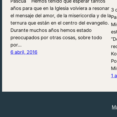
Pascua Hemos tenido que esperar tantos
años para que en la Iglesia volviera a resonar
3 
el mensaje del amor, de la misericordia y de la
Pa
ternura que están en el centro del evangelio.
Mi
Durante muchos años hemos estado
es
preocupados por otras cosas, sobre todo
“D
por…
re
6 abril, 2016
Ko
Po
Mi
1 
Má