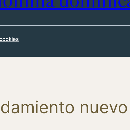
omilía dominic
 cookies
ndamiento nuevo