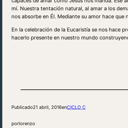
capaces de amar como Jesús nos manda. Ese amor
mí. Nuestra tentación natural, al amar a los d
nos absorbe en Él. Mediante su amor hace que 
En la celebración de la Eucaristía se nos hace 
hacerlo presente en nuestro mundo construyendo
Publicado
21 abril, 2016
en
CICLO C
por
lorenzo