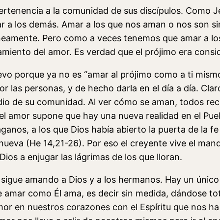
pertenencia a la comunidad de sus discípulos. Como Je
ar a los demás. Amar a los que nos aman o nos son si
eamente. Pero como a veces tenemos que amar a los 
amiento del amor. Es verdad que el prójimo era consi
vo porque ya no es “amar al prójimo como a ti mis
or las personas, y de hecho darla en el día a día. Clar
o de su comunidad. Al ver cómo se aman, todos rec
 amor supone que hay una nueva realidad en el Puebl
ganos, a los que Dios había abierto la puerta de la fe
 nueva (He 14,21-26). Por eso el creyente vive el ma
ios a enjugar las lágrimas de los que lloran.
sigue amando a Dios y a los hermanos. Hay un único 
de amar como Él ama, es decir sin medida, dándose to
 amor en nuestros corazones con el Espíritu que nos 