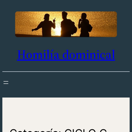
Saltar
al
contenido
Homilía dominical