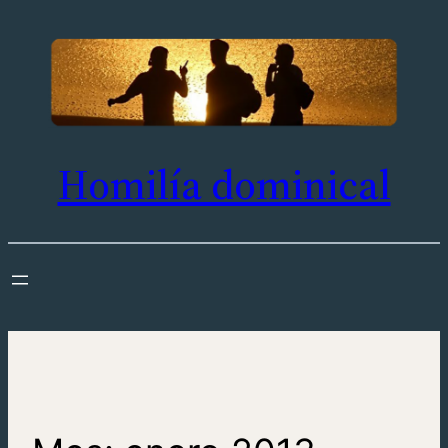
Saltar
al
contenido
Homilía dominical