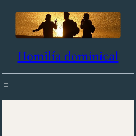
Saltar
al
contenido
Homilía dominical