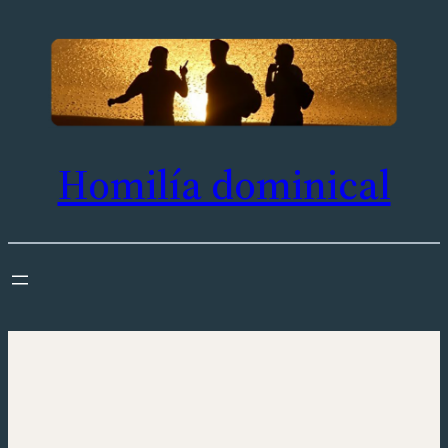
Saltar
al
contenido
Homilía dominical