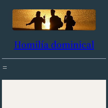
Saltar
al
contenido
Homilía dominical