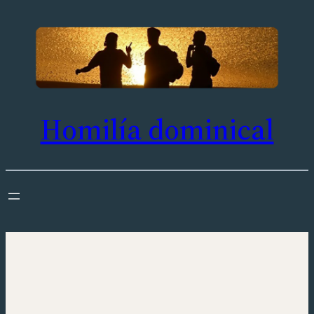
Saltar
al
contenido
Homilía dominical