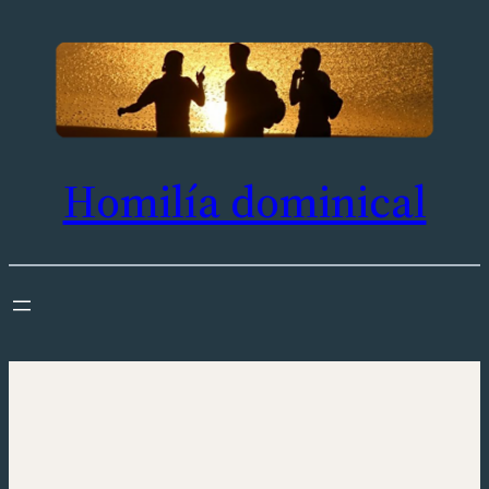
Saltar
al
contenido
Homilía dominical