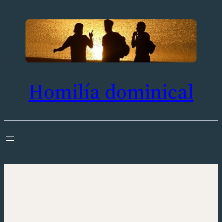
Saltar
al
contenido
Homilía dominical