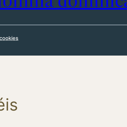
omilía dominic
 cookies
éis