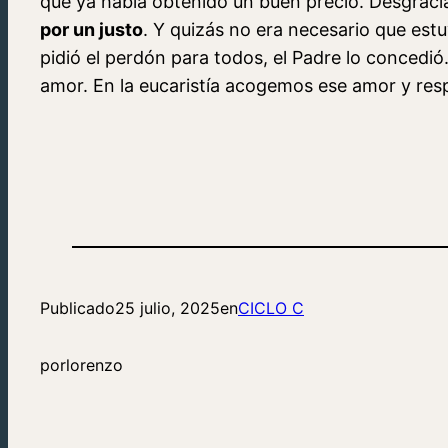
que ya había obtenido un buen precio. Desgracia
por un justo
. Y quizás no era necesario que est
pidió el perdón para todos, el Padre lo concedió
amor. En la eucaristía acogemos ese amor y re
Publicado
25 julio, 2025
en
CICLO C
por
lorenzo