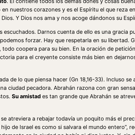
nto
. Él contiene todos los demás dones y cosas buena
to en nuestros corazones y es el Espíritu el que reza
Dios. Y Dios nos ama y nos acoge dándonos su Espír
s escuchados. Darnos cuenta de ello es una gracia pu
podemos forzar. Hay que respetarla en su libertad. G
 todo coopera para su bien. En la oración de petició
ctoria para el creyente consiste más bien en dejarno
nada de lo que piensa hacer (Gn 18,16-33). Incluso 
 una ciudad pecadora. Abrahán razona con gran sensa
stos.
Su amistad
es tan grande que Abrahán se atreve
e atreviera a rebajar todavía un poquito más el preci
 hijo de Israel es como si salvara el mundo entero”, r