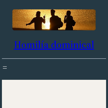
Saltar
al
contenido
Homilía dominical