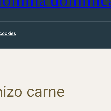
omilía dominic
 cookies
hizo carne