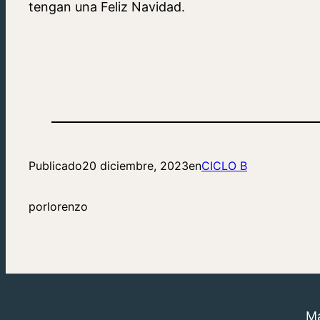
tengan una Feliz Navidad.
Publicado
20 diciembre, 2023
en
CICLO B
por
lorenzo
Má