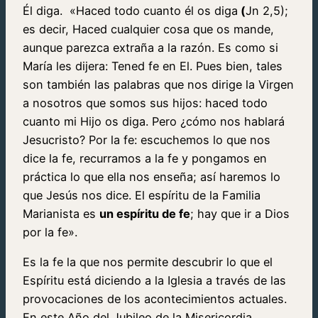
Él diga. «Haced todo cuanto él os diga
(
Jn 2,5);
es decir, Haced cua­lquier cosa que os mande,
aunque parezca extraña a la ra­zón. Es como si
María les dijera: Tened fe en El. Pues bien, tales
son también las palabras que nos dirige la Virgen
a nosotros que somos sus hijos: haced todo
cuanto mi Hijo os diga. Pero ¿cómo nos hablará
Jesucristo? Por la fe: escuchemos lo que nos
dice la fe, recurramos a la fe y pongamos en
práctica lo que ella nos enseña; así haremos lo
que Jesús nos dice. El espíritu de la Familia
Marianista es
un espíritu de fe
; hay que ir a Dios
por la fe».
Es la fe la que nos permite descubrir lo que el
Espíritu está diciendo a la Iglesia a través de las
provocaciones de los acontecimientos actuales.
En este Año del Jubileo de la Misericordia,