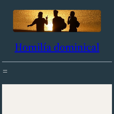
Saltar
al
contenido
Homilía dominical