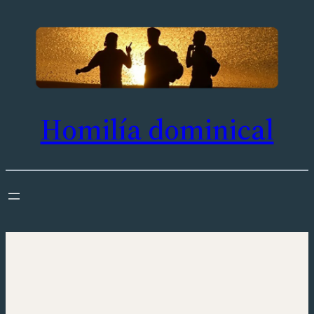
Saltar
al
contenido
Homilía dominical