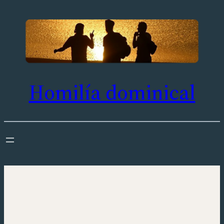
Saltar
al
contenido
Homilía dominical