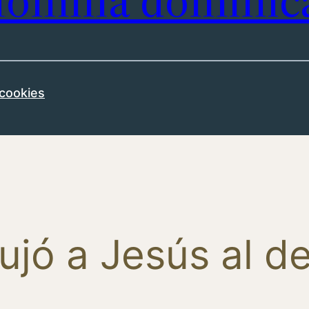
omilía dominic
 cookies
ujó a Jesús al d