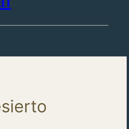
al
esierto