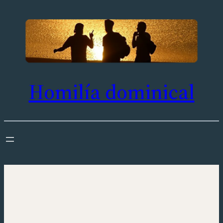
Saltar
al
contenido
Homilía dominical