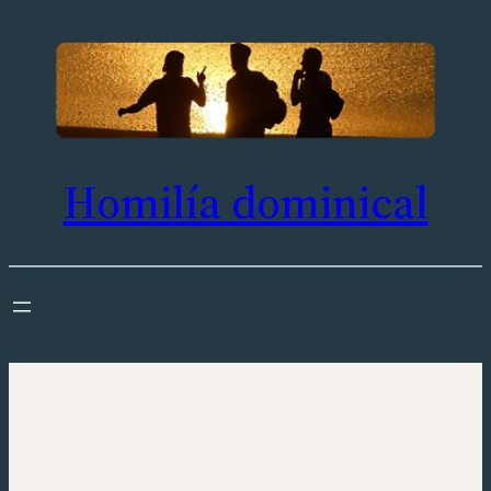
Saltar
al
contenido
Homilía dominical