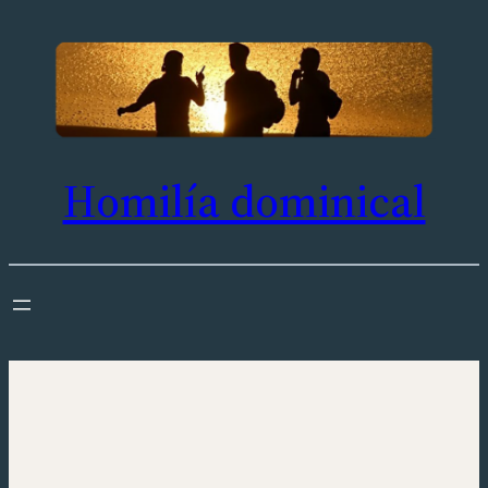
Saltar
al
contenido
Homilía dominical