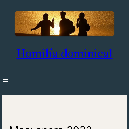
Saltar
al
contenido
Homilía dominical