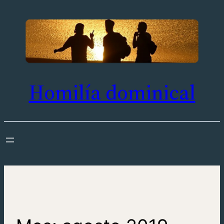
Saltar
al
contenido
Homilía dominical