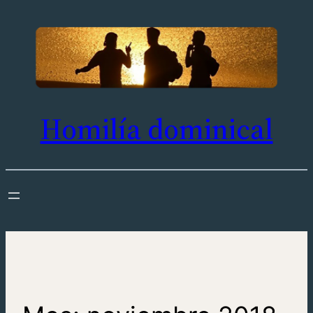
Saltar
al
contenido
Homilía dominical