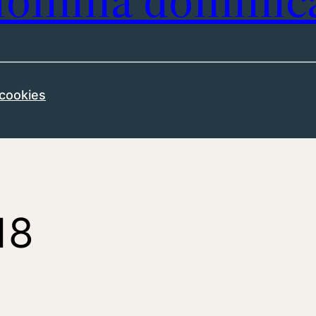
omilía dominic
 cookies
18