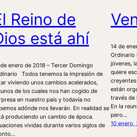
El Reino de
Ven
Dios está ahí
14 de ene
Ordinario
jóvenes, l
 de enero de 2018 – Tercer Domingo
quiere esc
dinario Todos tenemos la impresión de
creyentes
tar viviendo unos cambios acelerados,
están org
gunos de los cuales nos han cogido de
través de 
rpresa en nuestro país y todavía no
En la reun
bemos adónde nos llevarán. En realidad se
pero…
tá produciendo un cambio de época.
10 enero,
tuaciones vividas durante varios siglos de
onto…