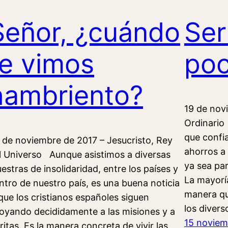
Señor, ¿cuándo
Ser
te vimos
po
hambriento?
19 de nov
Ordinario
que confia
 de noviembre de 2017 – Jesucristo, Rey
ahorros a 
l Universo Aunque asistimos a diversas
ya sea pa
estras de insolidaridad, entre los países y
La mayorí
ntro de nuestro país, es una buena noticia
manera que
 que los cristianos españoles siguen
los diver
oyando decididamente a las misiones y a
15 noviem
ritas. Es la manera concreta de vivir las