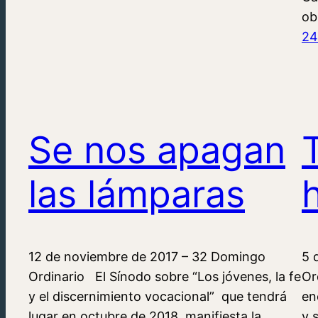
ob
24
Se nos apagan
las lámparas
12 de noviembre de 2017 – 32 Domingo
5 
Ordinario El Sínodo sobre “Los jóvenes, la fe
Or
y el discernimiento vocacional” que tendrá
en
lugar en octubre de 2018 manifiesta la
y 