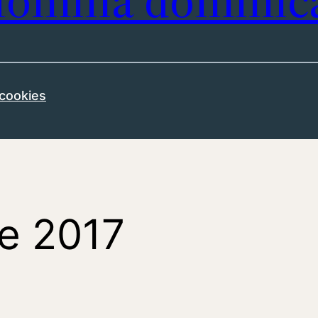
omilía dominic
 cookies
e 2017