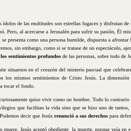
s ídolos de las multitudes son estrellas fugaces y disfrutan de 
ó. Pero, al acercarse a Jerusalén para sufrir su pasión, Él mi
r, se presenta como una persona humilde, dispuesta a afrontar 
remos, sin embargo, como si se tratase de un espectáculo, aje
n
los sentimientos profundos
de las personas, sobre todo de J
mite situarnos en el corazón del misterio pascual que celebr
n los mismos sentimientos de Cristo Jesús. La dimensión 
 tocar el fondo.
 curiosamente quiso vivir como un hombre. Todo lo contrario
legios que facilitan la vida sino que se hizo uno de tantos,
. Podemos decir que Jesús
renunció a sus derechos
para defen
o muere. Jesús aceptó obediente
la muerte, porque veía en e