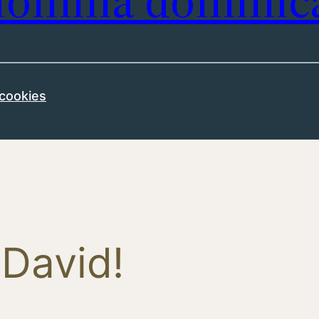
omilía dominic
 cookies
 David!