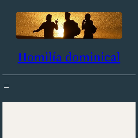
Saltar
al
contenido
Homilía dominical