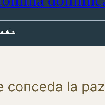
omilía dominic
 cookies
e conceda la paz