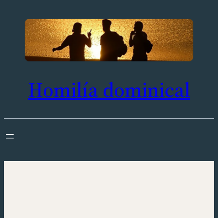
Saltar
al
contenido
Homilía dominical