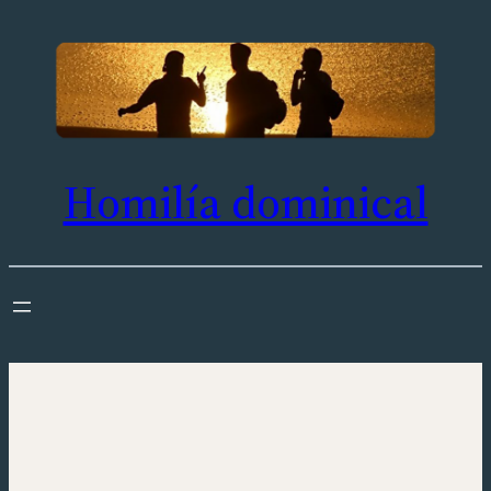
Saltar
al
contenido
Homilía dominical