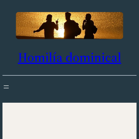
Saltar
al
contenido
Homilía dominical