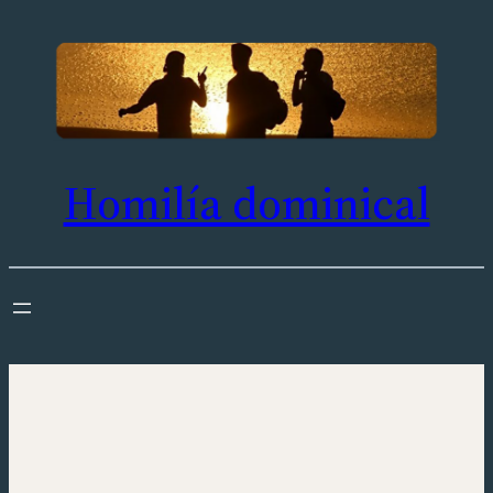
Saltar
al
contenido
Homilía dominical