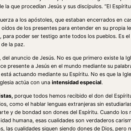
e la que procedían Jesús y sus discípulos. “El Espíritu 
 fuerza a los apóstoles, que estaban encerrados en cas
 oídos de los presentes para entender en su propia leng
, para poder ser testigo ante todos los pueblos. Es el
 de la paz.
, del anuncio de Jesús. No es que primero existe la Ig
ace presente a Jesús en el mundo mediante su palabra
stá actuando mediante su Espíritu. No es que la Igles
Iglesia actúa con una
intensidad especial
.
stas,
porque todos hemos recibido el don del Espíritu
s, como el hablar lenguas extranjeras sin estudiarla
 arte y de bondad son dones del Espíritu. Cuando los
idad humana, esas cualidades son verdaderos carismas
s, las cualidades siguen siendo dones de Dios, pero 