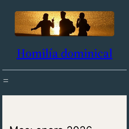
Saltar
al
contenido
Homilía dominical