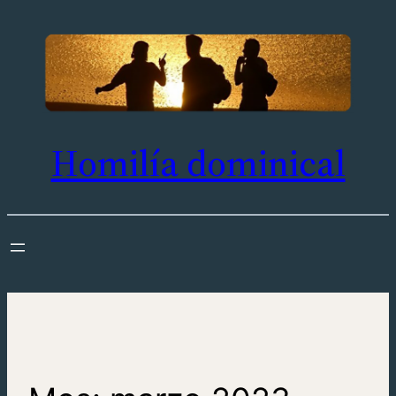
Saltar
al
contenido
Homilía dominical