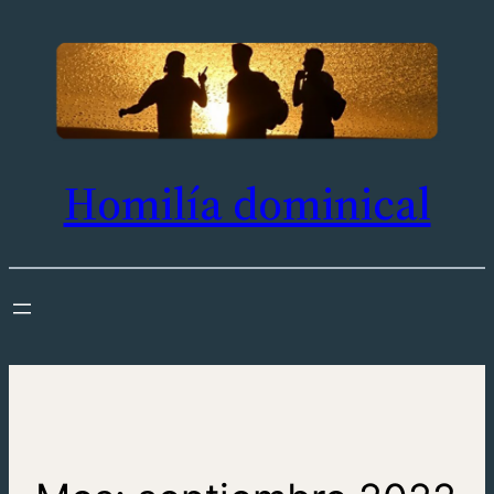
Saltar
al
contenido
Homilía dominical