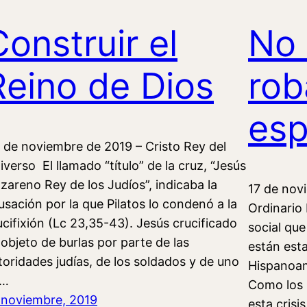
Construir el
No 
Reino de Dios
rob
esp
 de noviembre de 2019 – Cristo Rey del
iverso El llamado “título” de la cruz, “Jesús
zareno Rey de los Judíos”, indicaba la
17 de nov
usación por la que Pilatos lo condenó a la
Ordinario 
ucifixión (Lc 23,35-43). Jesús crucificado
social que
 objeto de burlas por parte de las
están esta
toridades judías, de los soldados y de uno
Hispanoam
e…
Como los 
 noviembre, 2019
esta crisi