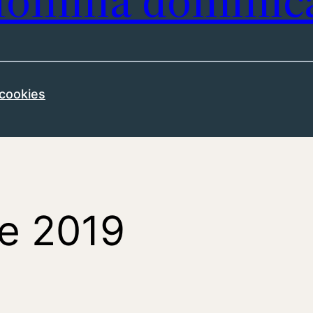
omilía dominic
 cookies
e 2019