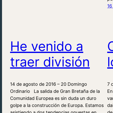
16
He venido a
traer división
l
14 de agosto de 2016 – 20 Domingo
7 
Ordinario La salida de Gran Bretaña de la
En
Comunidad Europea es sin duda un duro
va
golpe a la construcción de Europa. Estamos
da
asistiendo a dos tendencias opuestas en
de