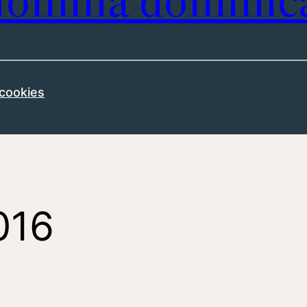
omilía dominic
 cookies
016