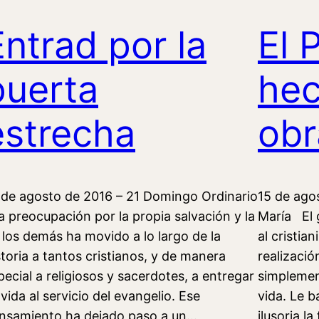
Entrad por la
El 
puerta
hec
estrecha
obr
 de agosto de 2016 – 21 Domingo Ordinario
15 de ago
 preocupación por la propia salvación y la
María El g
 los demás ha movido a lo largo de la
al cristia
storia a tantos cristianos, y de manera
realizaci
pecial a religiosos y sacerdotes, a entregar
simplemen
 vida al servicio del evangelio. Ese
vida. Le b
nsamiento ha dejado paso a un…
ilusoria l