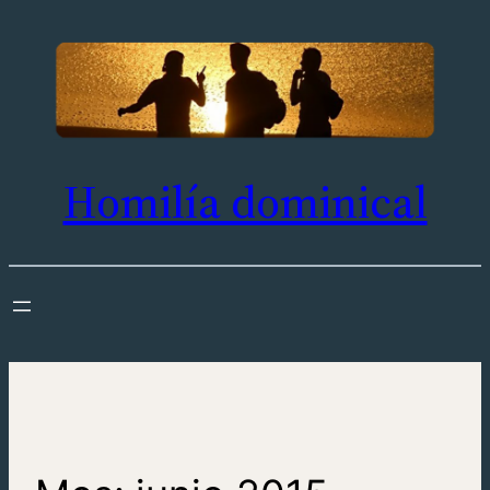
Saltar
al
contenido
Homilía dominical