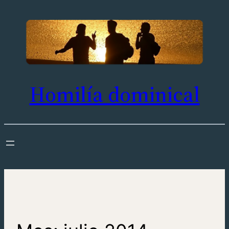
Saltar
al
contenido
Homilía dominical